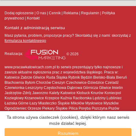
Dodaj ogłoszenie
O nas
Cennik
Reklama
Regulamin
Polityka
prywatnosci
Kontakt
Kontakt z administracją serwisu
Masz pytania, problem, propozycje pracy? Skontaktuj się z nami:
skorzystaj z
formularza kontaktowego
Realizacja:
© 2026
www.pracawkatowicach.com.pl to serwis prezentujący tylko najnowsze i
zawsze aktualne ogłoszenia prac z województwa śląskiego. Praca w:
Katowice Zabrze Gliwice Ruda Śląska Rybnik Będzin Bielsko-Biała Bieruń
Blachownia Bytom Chorzów Cieszyn Czechowice-Dziedzice Czeladź
Czerwionka-Leszczyny Częstochowa Dąbrowa Górnicza Gliwice Imielin
Jastrzębie-Zdrój Jaworzno Kalety Katowice Kłobuck Knurów Koniecpol
Koziegłowy Krzanowice Krzepice Kuźnia Raciborska Lędziny Lubliniec
Łaziska Górne Łazy Miasteczko Śląskie Mikołów Mysłowice Myszków
Ogrodzieniec Orzesze Piekary Śląskie Pilica Poręba Pszczyna Pszów
Pyskowice Racibórz Radlin Radzionków Ruda Śląska Rybnik Rydułtowy
Ta strona używa ciasteczek (cookies), dzięki którym nasz serwis
Siemianowice Śląskie Siewierz Skoczów Sławków Sosnowiec Sośnicowice
może działać lepiej.
Strumień Szczekociny Szczyrk Świętochłowice Tarnowskie Góry Toszek
Tychy Ustroń Wilamowice Wisła Wodzisław Śląski Wojkowice Woźniki
Rozumiem
Zabrze Zawiercie Żarki Żory Żywiec