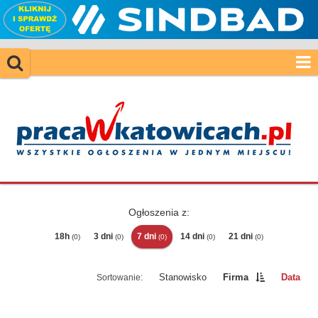
Ogłoszenia z:
18h
3 dni
7 dni
14 dni
21 dni
(0)
(0)
(0)
(0)
(0)
Stanowisko
Firma
Data