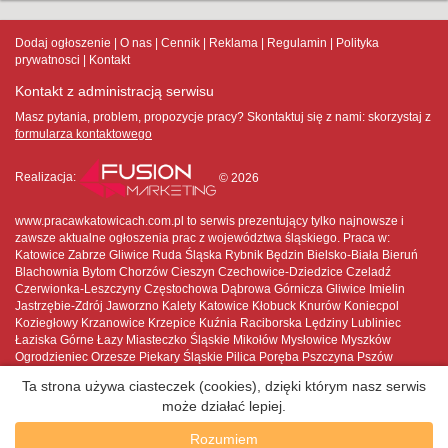
Dodaj ogłoszenie
O nas
Cennik
Reklama
Regulamin
Polityka
prywatnosci
Kontakt
Kontakt z administracją serwisu
Masz pytania, problem, propozycje pracy? Skontaktuj się z nami:
skorzystaj z
formularza kontaktowego
Realizacja:
© 2026
www.pracawkatowicach.com.pl to serwis prezentujący tylko najnowsze i
zawsze aktualne ogłoszenia prac z województwa śląskiego. Praca w:
Katowice Zabrze Gliwice Ruda Śląska Rybnik Będzin Bielsko-Biała Bieruń
Blachownia Bytom Chorzów Cieszyn Czechowice-Dziedzice Czeladź
Czerwionka-Leszczyny Częstochowa Dąbrowa Górnicza Gliwice Imielin
Jastrzębie-Zdrój Jaworzno Kalety Katowice Kłobuck Knurów Koniecpol
Koziegłowy Krzanowice Krzepice Kuźnia Raciborska Lędziny Lubliniec
Łaziska Górne Łazy Miasteczko Śląskie Mikołów Mysłowice Myszków
Ogrodzieniec Orzesze Piekary Śląskie Pilica Poręba Pszczyna Pszów
Pyskowice Racibórz Radlin Radzionków Ruda Śląska Rybnik Rydułtowy
Ta strona używa ciasteczek (cookies), dzięki którym nasz serwis
Siemianowice Śląskie Siewierz Skoczów Sławków Sosnowiec Sośnicowice
może działać lepiej.
Strumień Szczekociny Szczyrk Świętochłowice Tarnowskie Góry Toszek
Tychy Ustroń Wilamowice Wisła Wodzisław Śląski Wojkowice Woźniki
Rozumiem
Zabrze Zawiercie Żarki Żory Żywiec