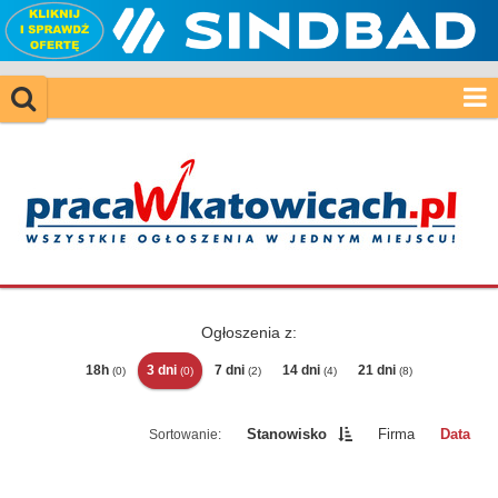
Ogłoszenia z:
18h
3 dni
7 dni
14 dni
21 dni
(0)
(0)
(2)
(4)
(8)
Stanowisko
Firma
Data