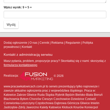
Wpisz wynik: 9 + 5 =
Wyślij
Dodaj ogłoszenie
O nas
Cennik
Reklama
Regulamin
Polityka
prywatnosci
Kontakt
Kontakt z administracją serwisu
Masz pytania, problem, propozycje pracy? Skontaktuj się z nami:
skorzystaj z
formularza kontaktowego
Realizacja:
© 2026
www.pracawkatowicach.com.pl to serwis prezentujący tylko najnowsze i
zawsze aktualne ogłoszenia prac z województwa śląskiego. Praca w:
Katowice Zabrze Gliwice Ruda Śląska Rybnik Będzin Bielsko-Biała Bieruń
Blachownia Bytom Chorzów Cieszyn Czechowice-Dziedzice Czeladź
Czerwionka-Leszczyny Częstochowa Dąbrowa Górnicza Gliwice Imielin
Jastrzębie-Zdrój Jaworzno Kalety Katowice Kłobuck Knurów Koniecpol