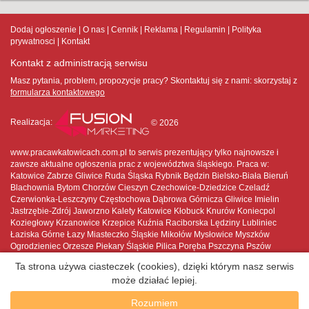
Dodaj ogłoszenie
O nas
Cennik
Reklama
Regulamin
Polityka
prywatnosci
Kontakt
Kontakt z administracją serwisu
Masz pytania, problem, propozycje pracy? Skontaktuj się z nami:
skorzystaj z
formularza kontaktowego
Realizacja:
© 2026
www.pracawkatowicach.com.pl to serwis prezentujący tylko najnowsze i
zawsze aktualne ogłoszenia prac z województwa śląskiego. Praca w:
Katowice Zabrze Gliwice Ruda Śląska Rybnik Będzin Bielsko-Biała Bieruń
Blachownia Bytom Chorzów Cieszyn Czechowice-Dziedzice Czeladź
Czerwionka-Leszczyny Częstochowa Dąbrowa Górnicza Gliwice Imielin
Jastrzębie-Zdrój Jaworzno Kalety Katowice Kłobuck Knurów Koniecpol
Koziegłowy Krzanowice Krzepice Kuźnia Raciborska Lędziny Lubliniec
Łaziska Górne Łazy Miasteczko Śląskie Mikołów Mysłowice Myszków
Ogrodzieniec Orzesze Piekary Śląskie Pilica Poręba Pszczyna Pszów
Pyskowice Racibórz Radlin Radzionków Ruda Śląska Rybnik Rydułtowy
Ta strona używa ciasteczek (cookies), dzięki którym nasz serwis
Siemianowice Śląskie Siewierz Skoczów Sławków Sosnowiec Sośnicowice
może działać lepiej.
Strumień Szczekociny Szczyrk Świętochłowice Tarnowskie Góry Toszek
Tychy Ustroń Wilamowice Wisła Wodzisław Śląski Wojkowice Woźniki
Rozumiem
Zabrze Zawiercie Żarki Żory Żywiec