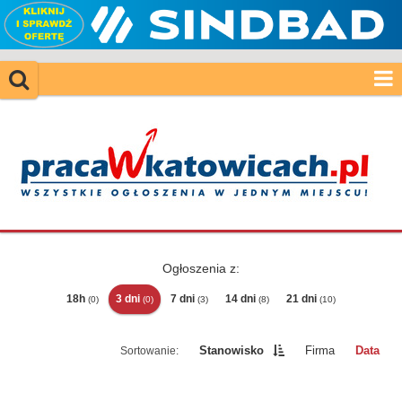
Ogłoszenia z:
18h
3 dni
7 dni
14 dni
21 dni
(0)
(0)
(3)
(8)
(10)
Stanowisko
Firma
Data