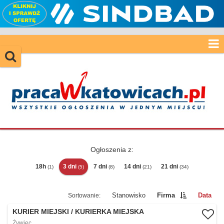
Ogłoszenia z:
18h
3 dni
7 dni
14 dni
21 dni
(1)
(5)
(8)
(21)
(34)
Stanowisko
Firma
Data
KURIER MIEJSKI / KURIERKA MIEJSKA
Żywiec