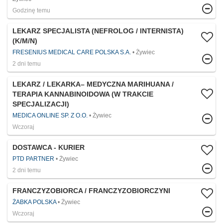
Godzinę temu
LEKARZ SPECJALISTA (NEFROLOG / INTERNISTA)
(K/M/N)
FRESENIUS MEDICAL CARE POLSKA S.A.
Żywiec
2 dni temu
LEKARZ / LEKARKA– MEDYCZNA MARIHUANA /
TERAPIA KANNABINOIDOWA (W TRAKCIE
SPECJALIZACJI)
MEDICA ONLINE SP. Z O.O.
Żywiec
Wczoraj
DOSTAWCA - KURIER
PTD PARTNER
Żywiec
2 dni temu
FRANCZYZOBIORCA / FRANCZYZOBIORCZYNI
ŻABKA POLSKA
Żywiec
Wczoraj