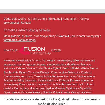
Dodaj ogłoszenie
O nas
Cennik
Reklama
Regulamin
Polityka
prywatnosci
Kontakt
Kontakt z administracją serwisu
Masz pytania, problem, propozycje pracy? Skontaktuj się z nami:
skorzystaj z
formularza kontaktowego
Realizacja:
© 2026
www.pracawkatowicach.com.pl to serwis prezentujący tylko najnowsze i
zawsze aktualne ogłoszenia prac z województwa śląskiego. Praca w:
Katowice Zabrze Gliwice Ruda Śląska Rybnik Będzin Bielsko-Biała Bieruń
Blachownia Bytom Chorzów Cieszyn Czechowice-Dziedzice Czeladź
Czerwionka-Leszczyny Częstochowa Dąbrowa Górnicza Gliwice Imielin
Jastrzębie-Zdrój Jaworzno Kalety Katowice Kłobuck Knurów Koniecpol
Koziegłowy Krzanowice Krzepice Kuźnia Raciborska Lędziny Lubliniec
Łaziska Górne Łazy Miasteczko Śląskie Mikołów Mysłowice Myszków
Ogrodzieniec Orzesze Piekary Śląskie Pilica Poręba Pszczyna Pszów
Pyskowice Racibórz Radlin Radzionków Ruda Śląska Rybnik Rydułtowy
Ta strona używa ciasteczek (cookies), dzięki którym nasz serwis
Siemianowice Śląskie Siewierz Skoczów Sławków Sosnowiec Sośnicowice
może działać lepiej.
Strumień Szczekociny Szczyrk Świętochłowice Tarnowskie Góry Toszek