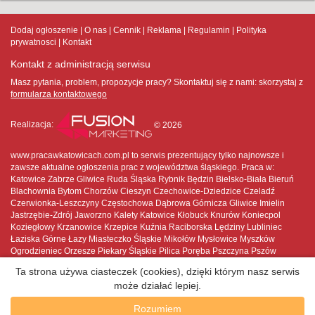
Dodaj ogłoszenie
O nas
Cennik
Reklama
Regulamin
Polityka
prywatnosci
Kontakt
Kontakt z administracją serwisu
Masz pytania, problem, propozycje pracy? Skontaktuj się z nami:
skorzystaj z
formularza kontaktowego
Realizacja:
© 2026
www.pracawkatowicach.com.pl to serwis prezentujący tylko najnowsze i
zawsze aktualne ogłoszenia prac z województwa śląskiego. Praca w:
Katowice Zabrze Gliwice Ruda Śląska Rybnik Będzin Bielsko-Biała Bieruń
Blachownia Bytom Chorzów Cieszyn Czechowice-Dziedzice Czeladź
Czerwionka-Leszczyny Częstochowa Dąbrowa Górnicza Gliwice Imielin
Jastrzębie-Zdrój Jaworzno Kalety Katowice Kłobuck Knurów Koniecpol
Koziegłowy Krzanowice Krzepice Kuźnia Raciborska Lędziny Lubliniec
Łaziska Górne Łazy Miasteczko Śląskie Mikołów Mysłowice Myszków
Ogrodzieniec Orzesze Piekary Śląskie Pilica Poręba Pszczyna Pszów
Pyskowice Racibórz Radlin Radzionków Ruda Śląska Rybnik Rydułtowy
Ta strona używa ciasteczek (cookies), dzięki którym nasz serwis
Siemianowice Śląskie Siewierz Skoczów Sławków Sosnowiec Sośnicowice
może działać lepiej.
Strumień Szczekociny Szczyrk Świętochłowice Tarnowskie Góry Toszek
Tychy Ustroń Wilamowice Wisła Wodzisław Śląski Wojkowice Woźniki
Rozumiem
Zabrze Zawiercie Żarki Żory Żywiec