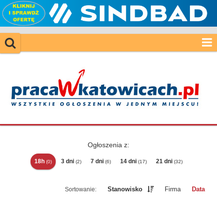
Ogłoszenia z:
18h
3 dni
7 dni
14 dni
21 dni
(0)
(2)
(6)
(17)
(32)
Stanowisko
Firma
Data